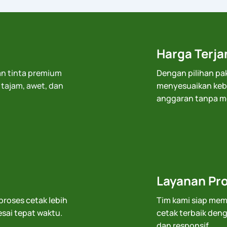
Harga Terj
n tinta premium
Dengan pilihan pak
 tajam, awet, dan
menyesuaikan keb
anggaran tanpa m
Layanan Pro
roses cetak lebih
Tim kami siap mem
esai tepat waktu.
cetak terbaik den
dan responsif.